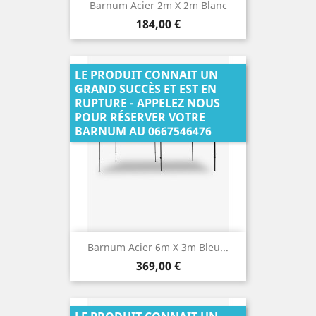
Barnum Acier 2m X 2m Blanc
Prix
184,00 €
LE PRODUIT CONNAIT UN
GRAND SUCCÈS ET EST EN
RUPTURE - APPELEZ NOUS
POUR RÉSERVER VOTRE
BARNUM AU 0667546476
Barnum Acier 6m X 3m Bleu...
Prix
369,00 €