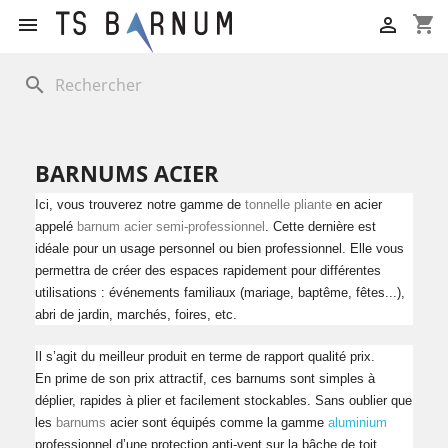
shopping_cart


search
BARNUMS ACIER
Ici, vous trouverez notre gamme de
tonnelle pliante
en acier
appelé
barnum acier semi-professionnel
. Cette dernière est
idéale pour un usage personnel ou bien professionnel. Elle vous
permettra de créer des espaces rapidement pour différentes
utilisations : événements familiaux (mariage, baptême, fêtes...),
abri de jardin, marchés, foires, etc.
Il s’agit du meilleur produit en terme de rapport qualité prix.
En prime de son prix attractif, ces barnums sont simples à
déplier, rapides à plier et facilement stockables. Sans oublier que
les
barnums
acier sont équipés comme la gamme
aluminium
professionnel d’une protection anti-vent sur la bâche de toit