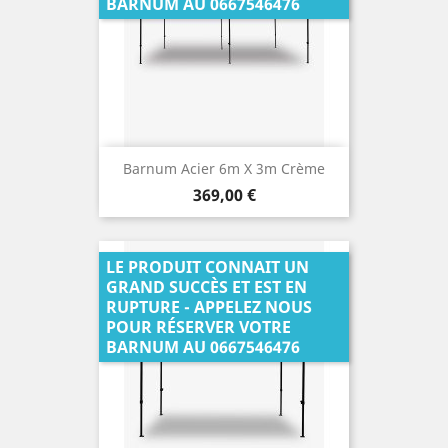
BARNUM AU 0667546476
Barnum Acier 6m X 3m Crème
Prix
369,00 €
LE PRODUIT CONNAIT UN
GRAND SUCCÈS ET EST EN
RUPTURE - APPELEZ NOUS
POUR RÉSERVER VOTRE
BARNUM AU 0667546476