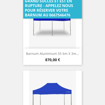
GRAND SUCCÈS ET EST EN
RUPTURE - APPELEZ NOUS
POUR RÉSERVER VOTRE
BARNUM AU 0667546476
Barnum Aluminium 55 6m X 3m...
Prix
870,00 €