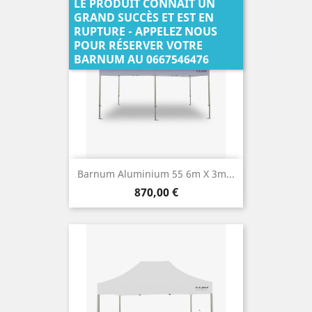
LE PRODUIT CONNAIT UN
GRAND SUCCÈS ET EST EN
RUPTURE - APPELEZ NOUS
POUR RÉSERVER VOTRE
BARNUM AU 0667546476
Barnum Aluminium 55 6m X 3m...
Prix
870,00 €