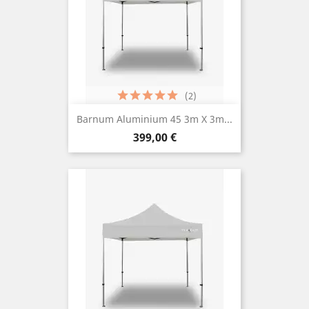
(2)
Barnum Aluminium 45 3m X 3m...
Prix
399,00 €