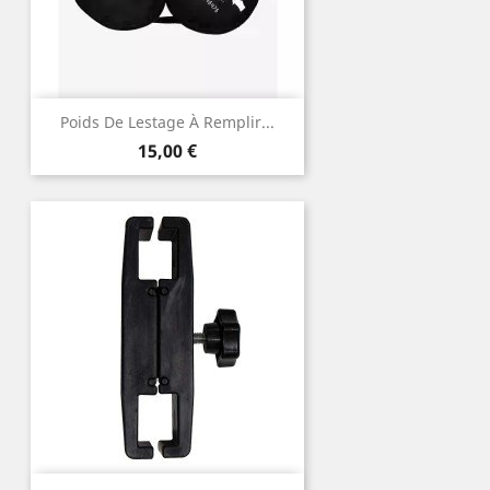
Poids De Lestage À Remplir...
Prix
15,00 €