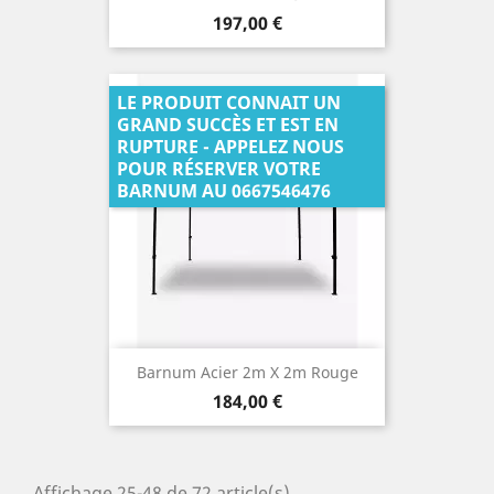
Prix
197,00 €
LE PRODUIT CONNAIT UN
GRAND SUCCÈS ET EST EN
RUPTURE - APPELEZ NOUS
POUR RÉSERVER VOTRE
BARNUM AU 0667546476
Barnum Acier 2m X 2m Rouge
Prix
184,00 €
Affichage 25-48 de 72 article(s)