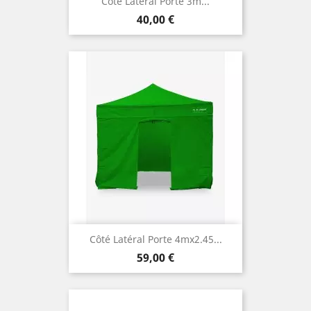
Côté Latéral Porte 3m...
Prix
40,00 €
Côté Latéral Porte 4mx2.45...
Prix
59,00 €