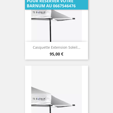
POUR RÉSERVER VOTRE
BARNUM AU 0667546476
Casquette Extension Soleil...
Prix
95,00 €