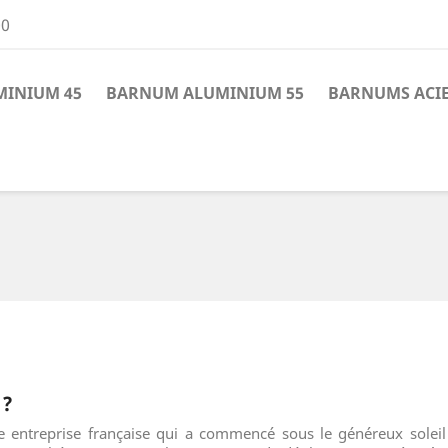
00
INIUM 45
BARNUM ALUMINIUM 55
BARNUMS ACI
 ?
 entreprise française qui a commencé sous le généreux solei