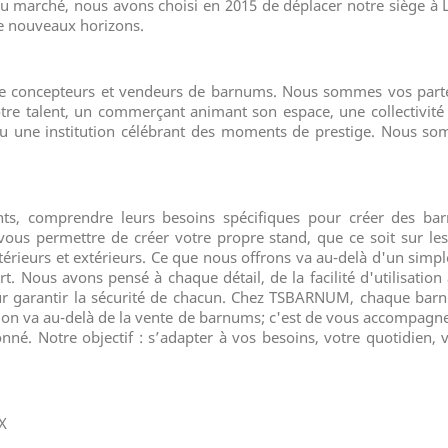
marché, nous avons choisi en 2015 de déplacer notre siège à Li
de nouveaux horizons.
concepteurs et vendeurs de barnums. Nous sommes vos partena
tre talent, un commerçant animant son espace, une collectivit
 ou une institution célébrant des moments de prestige. Nous s
nts, comprendre leurs besoins spécifiques pour créer des bar
ous permettre de créer votre propre stand, que ce soit sur le
ntérieurs et extérieurs. Ce que nous offrons va au-delà d'un simp
fort. Nous avons pensé à chaque détail, de la facilité d'utilisatio
r garantir la sécurité de chacun. Chez TSBARNUM, chaque barnum
ission va au-delà de la vente de barnums; c'est de vous accompa
onné. Notre objectif : s’adapter à vos besoins, votre quotidien,
X