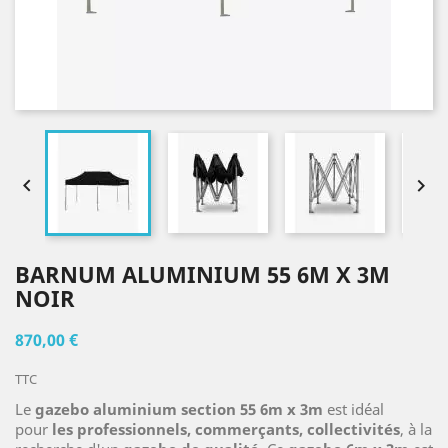


BARNUM ALUMINIUM 55 6M X 3M
NOIR
870,00 €
TTC
Le
gazebo aluminium section 55 6m x 3m
est idéal
pour
les professionnels, commerçants, collectivités
, à la