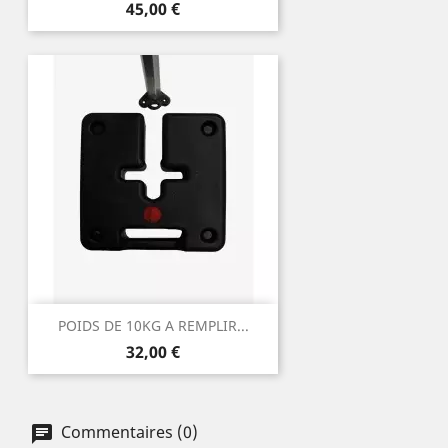
Prix
45,00 €
POIDS DE 10KG A REMPLIR...
Prix
32,00 €
Commentaires (0)