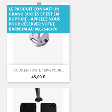
LE PRODUIT CONNAIT UN
GRAND SUCCÈS ET EST EN
RUPTURE - APPELEZ NOUS
POUR RÉSERVER VOTRE
BARNUM AU 0667546476
POIDS EN FONTE 15KG POUR...
Prix
45,00 €