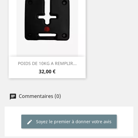
POIDS DE 10KG A REMPLIR...
Prix
32,00 €
Commentaires (0)
Soyez le premier à donner votre avis