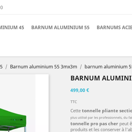
00
INIUM 45
BARNUM ALUMINIUM 55
BARNUMS ACI
55
Barnum aluminium 55 3mx3m
barnum aluminium 55
BARNUM ALUMINIU
499,00 €
TTC
Cette
tonnelle pliante secti
plus utilisé par les
professionnels, du fai
tonnelle pro pas cher
peut ê
produits et les conserver à l'ab