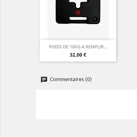
Aperçu rapide

POIDS DE 10KG A REMPLIR...
Prix
32,00 €
Commentaires (0)