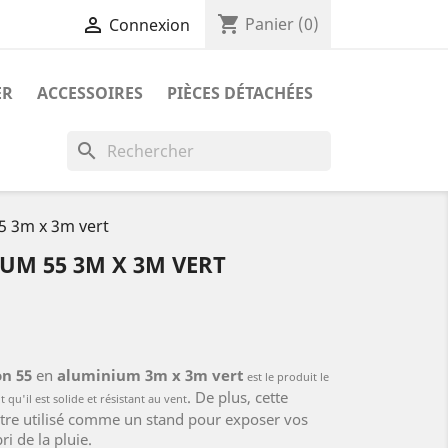
shopping_cart

Panier
(0)
Connexion
ER
ACCESSOIRES
PIÈCES DÉTACHÉES
search
 3m x 3m vert
M 55 3M X 3M VERT
on 55
en
aluminium 3m x 3m vert
est le produit le
. De plus, cette
t qu'il est solide et résistant au vent
tre utilisé comme un stand pour exposer vos
ri de la pluie.