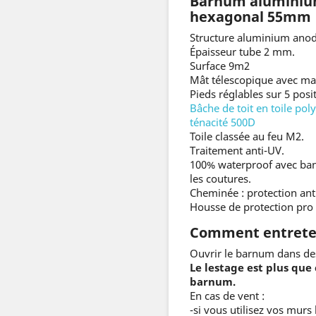
Barnum alumini
hexagonal 55mm
Structure aluminium anod
Épaisseur tube 2 mm.
Surface 9m2
Mât télescopique avec man
Pieds réglables sur 5 posi
Bâche de toit en toile po
ténacité 500D
Toile classée au feu M2.
Traitement anti-UV.
100% waterproof avec ban
les coutures.
Cheminée : protection anti 
Housse de protection pro 
Comment entreten
Ouvrir le barnum dans de
Le lestage est plus que 
barnum.
En cas de vent :
-si vous utilisez vos murs