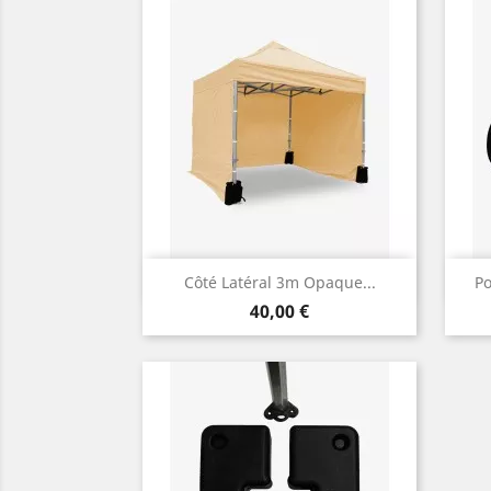
Aperçu rapide

Côté Latéral 3m Opaque...
Po
Prix
40,00 €