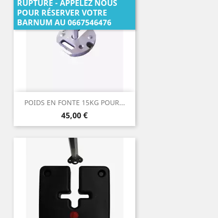
RUPTURE - APPELEZ NOUS
POUR RÉSERVER VOTRE
BARNUM AU 0667546476
POIDS EN FONTE 15KG POUR...
Prix
45,00 €