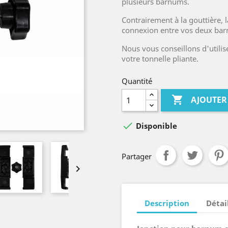
plusieurs barnums.
Contrairement à la gouttière, l
connexion entre vos deux ba
Nous vous conseillons d'utilise
votre tonnelle pliante.
Quantité

AJOUTER

Disponible
Partager

Description
Détai