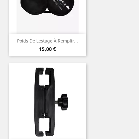
Poids De Lestage À Remplir...
Prix
15,00 €