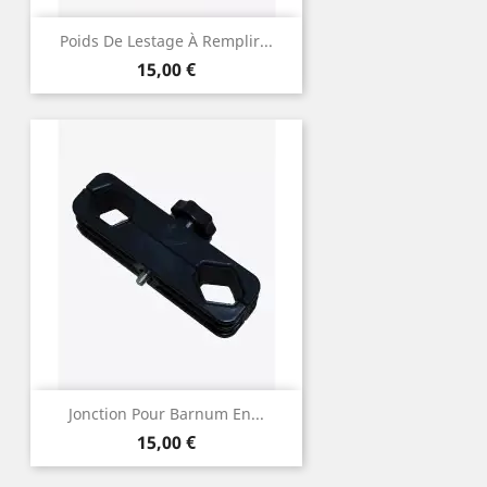
Poids De Lestage À Remplir...
Prix
15,00 €
Jonction Pour Barnum En...
Prix
15,00 €