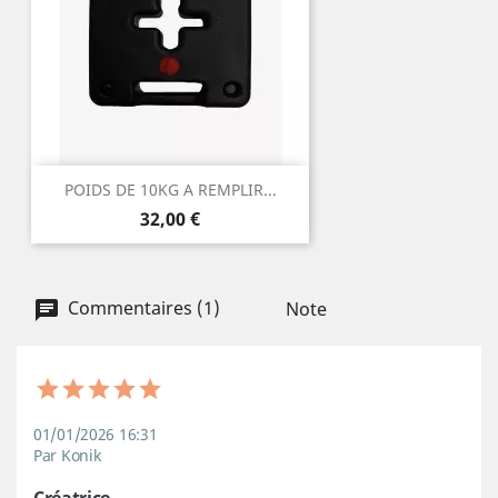
POIDS DE 10KG A REMPLIR...
Prix
32,00 €
Commentaires (1)
Note
01/01/2026 16:31
Par Konik