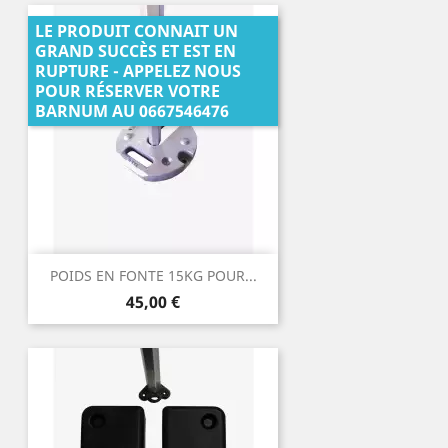
LE PRODUIT CONNAIT UN
GRAND SUCCÈS ET EST EN
RUPTURE - APPELEZ NOUS
POUR RÉSERVER VOTRE
BARNUM AU 0667546476
POIDS EN FONTE 15KG POUR...
Prix
45,00 €