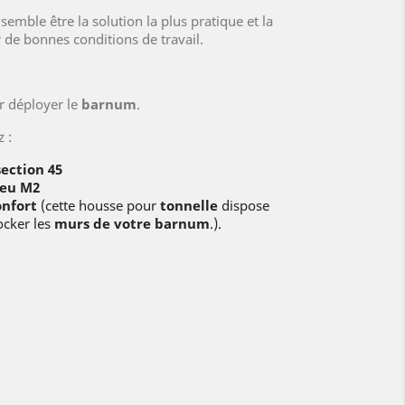
mble être la solution la plus pratique et la
r de bonnes conditions de travail.
r déployer le
barnum
.
 :
ection 45
feu M2
onfort
(cette housse pour
tonnelle
dispose
ocker les
murs de votre barnum
.).