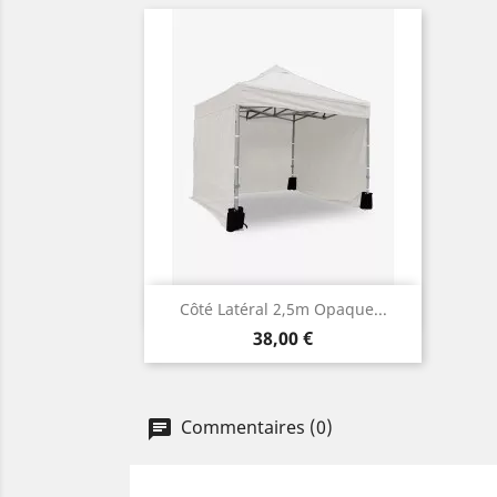
Aperçu rapide

Côté Latéral 2,5m Opaque...
Prix
38,00 €
Commentaires (0)