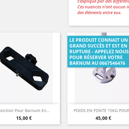
s’explique par des différen
Ces nuances n’ont aucun im
des éléments entre eux.
LE PRODUIT CONNAIT UN
GRAND SUCCÈS ET EST EN
RUPTURE - APPELEZ NOUS
POUR RÉSERVER VOTRE
BARNUM AU 0667546476
Aperçu rapide
Aperçu rapide


onction Pour Barnum En...
POIDS EN FONTE 15KG POUR.
Prix
Prix
15,00 €
45,00 €