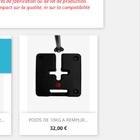
ces de fabrication ou de lot de production.
pact sur la qualité, ni sur la compatibilité
Aperçu rapide

..
POIDS DE 10KG A REMPLIR...
Prix
32,00 €