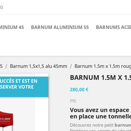
00
INIUM 45
BARNUM ALUMINIUM 55
BARNUMS ACI
45
Barnum 1,5x1,5 alu 45mm
Barnum 1.5m x 1.5m rou
BARNUM 1.5M X 1
CCÈS ET EST EN
ÉSERVER VOTRE
280,00 €
TTC
Vous avez un espace 
en place une tonnelle
Découvrez notre petit
barnum 
Protégez vos agents de sécurit