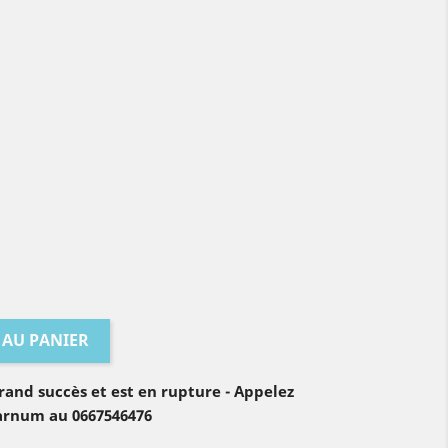
 AU PANIER
rand succès et est en rupture - Appelez
arnum au 0667546476