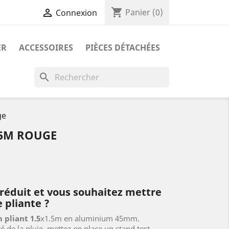
shopping_cart

Panier
(0)
Connexion
ER
ACCESSOIRES
PIÈCES DÉTACHÉES
search
ge
.5M ROUGE
réduit et vous souhaitez mettre
 pliante ?
pliant 1.5
x1.5m en aluminium 45mm.
é de la pluie, mettez en place un stand test