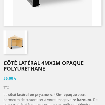
CÔTÉ LATÉRAL 4MX2M OPAQUE
POLYURÉTHANE
56,00 €
TTC
Le
côté latéral en
4/2m
opaque
vous
polyuréthane
permettra de customiser à votre image votre
barnum
. De
plus ce côté latéral opaque vous permettra d'obtenir un