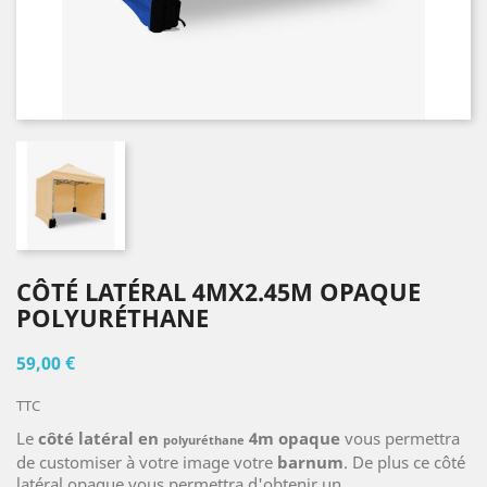
CÔTÉ LATÉRAL 4MX2.45M OPAQUE
POLYURÉTHANE
59,00 €
TTC
Le
côté latéral en
4m
opaque
vous permettra
polyuréthane
de customiser à votre image votre
barnum
. De plus ce côté
latéral opaque vous permettra d'obtenir un