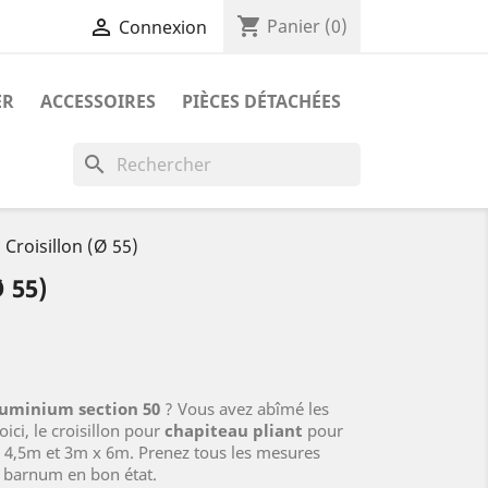
shopping_cart

Panier
(0)
Connexion
ER
ACCESSOIRES
PIÈCES DÉTACHÉES
search
 Croisillon (Ø 55)
 55)
uminium section 50
? Vous avez abîmé les
ici, le croisillon pour
chapiteau pliant
pour
4,5m et 3m x 6m. Prenez tous les mesures
 barnum en bon état.