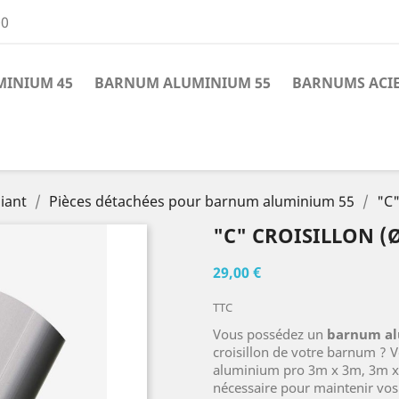
00
INIUM 45
BARNUM ALUMINIUM 55
BARNUMS ACI
iant
Pièces détachées pour barnum aluminium 55
"C"
"C" CROISILLON (Ø
29,00 €
TTC
Vous possédez un
barnum al
croisillon de votre barnum ? Vo
aluminium pro 3m x 3m, 3m x 
nécessaire pour maintenir vos